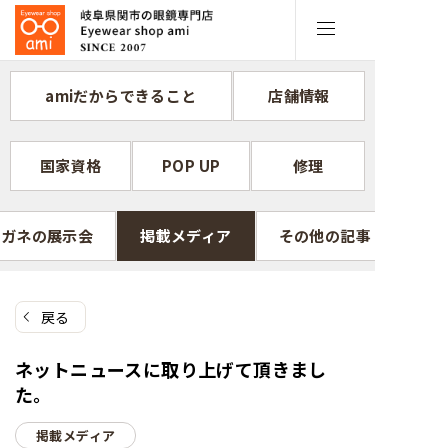
コ
ン
テ
ン
amiだからできること
店舗情報
ツ
へ
ス
国家資格
POP UP
修理
キ
ッ
プ
メガネの展示会
掲載メディア
その他の記事
戻る
ネットニュースに取り上げて頂きまし
た。
掲載メディア