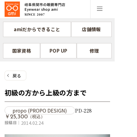
コ
ン
テ
ン
amiだからできること
店舗情報
ツ
へ
ス
国家資格
POP UP
修理
キ
ッ
プ
戻る
初級の方から上級の方まで
propo (PROPO DESIGN)
PD-228
￥25,300
（税込）
投稿日｜
2014.02.24