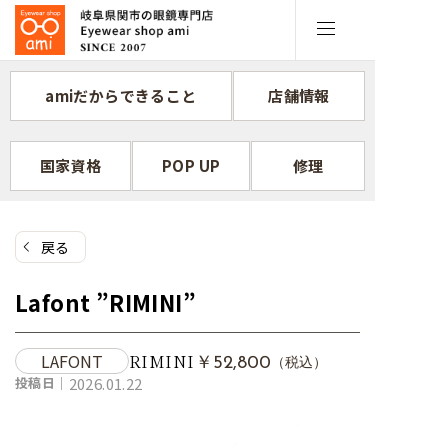
コ
ン
テ
ン
amiだからできること
店舗情報
ツ
へ
ス
国家資格
POP UP
修理
キ
ッ
プ
戻る
Lafont ”RIMINI”
LAFONT
RIMINI
￥52,800
（税込）
投稿日｜
2026.01.22