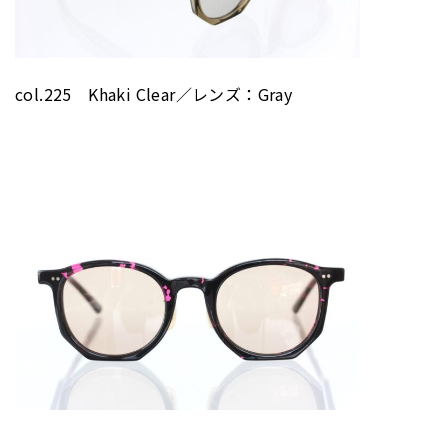
col.225 Khaki Clear／レンズ：Gray