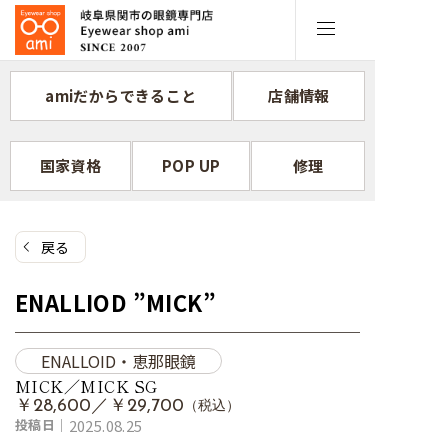
コ
ン
テ
ン
amiだからできること
店舗情報
ツ
へ
ス
国家資格
POP UP
修理
キ
ッ
プ
戻る
ENALLIOD ”MICK”
ENALLOID・恵那眼鏡
MICK／MICK SG
￥28,600／￥29,700
（税込）
投稿日｜
2025.08.25