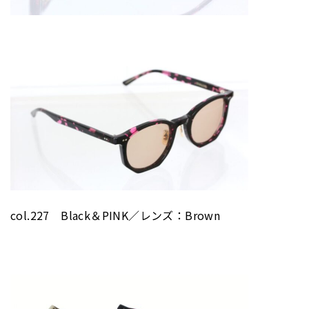
col.227 Black＆PINK／レンズ：Brown