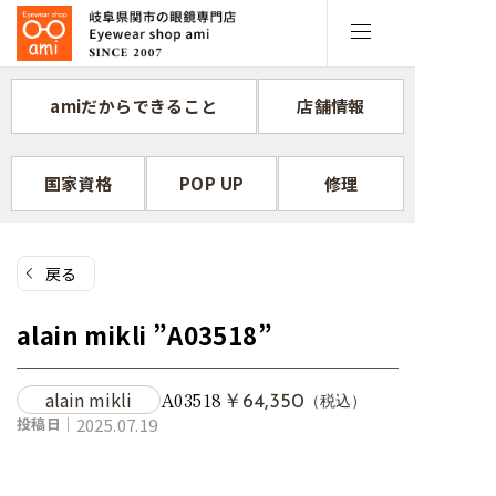
コ
ン
テ
ン
amiだからできること
店舗情報
ツ
へ
ス
国家資格
POP UP
修理
キ
ッ
プ
戻る
alain mikli ”A03518”
alain mikli
A03518
￥64,350
（税込）
投稿日｜
2025.07.19