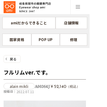
コ
ン
テ
ン
amiだからできること
店舗情報
ツ
へ
ス
国家資格
POP UP
修理
キ
ッ
プ
戻る
フルリムver.です。
alain mikli
A00364J
￥52,140
（税込）
投稿日｜
2022.07.11