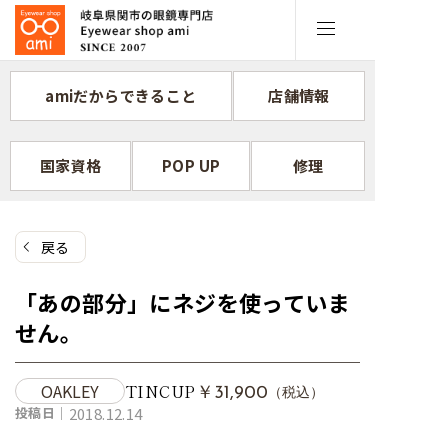
コ
ン
テ
ン
amiだからできること
店舗情報
ツ
へ
ス
国家資格
POP UP
修理
キ
ッ
プ
戻る
「あの部分」にネジを使っていま
せん。
OAKLEY
TINCUP
￥31,900
（税込）
投稿日｜
2018.12.14